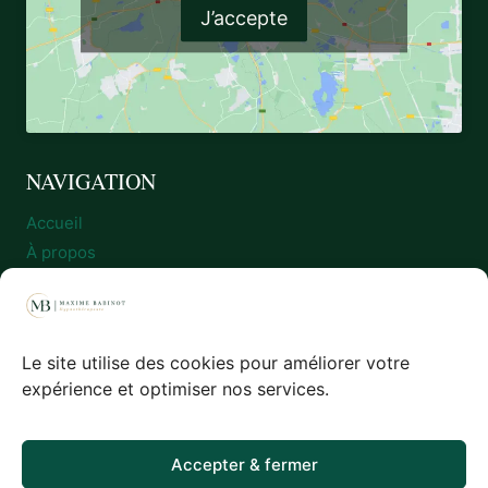
J’accepte
NAVIGATION
Accueil
À propos
Séances et tarif
Blog
Plan du site
Le site utilise des cookies pour améliorer votre
Prise de rendez-vous
expérience et optimiser nos services.
Politique de cookies (UE)
Politique de confidentialité
CGV & mentions légales
Accepter & fermer